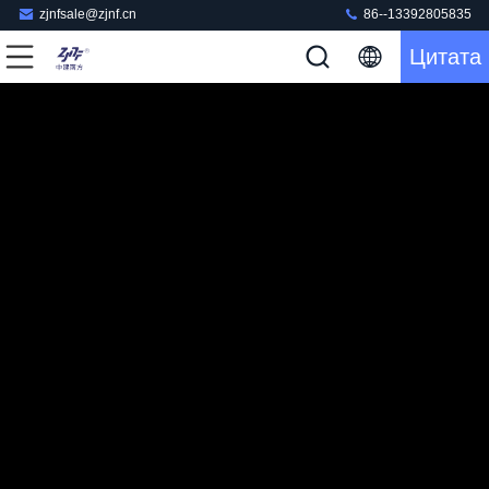
zjnfsale@zjnf.cn
86--13392805835
Цитата