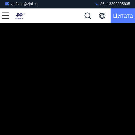
zjnfsale@zjnf.cn
86--13392805835
Цитата