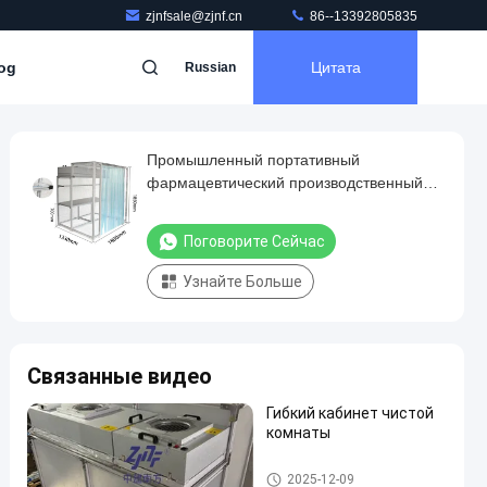
zjnfsale@zjnf.cn
86--13392805835
og
Цитата
Russian
Промышленный портативный
фармацевтический производственный
чистый кабинет для положительного
давления и индивидуального
Поговорите Сейчас
фармацевтического производства
Узнайте Больше
Связанные видео
Гибкий кабинет чистой
комнаты
Чистая комната
2025-12-09