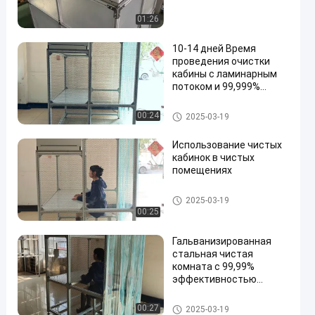
01:26
10-14 дней Время
проведения очистки
кабины с ламинарным
потоком и 99,999%
эффективность на 0,3
Um Hepa фильтры
Чистая комната
00:24
2025-03-19
Использование чистых
кабинок в чистых
помещениях
Чистая комната
2025-03-19
00:25
Гальванизированная
стальная чистая
комната с 99,99%
эффективностью
фильтрации и 99,999%
эффективностью
Чистая комната
00:27
2025-03-19