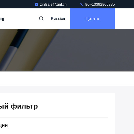
zjnfsale@zjnf.cn
86--13392805835
og
Цитата
Russian
ый фильтр
ции