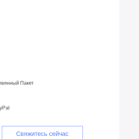
евянный Пакет
yPal
Свяжитесь сейчас