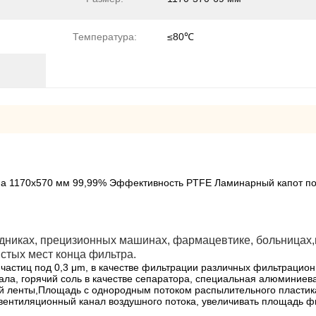
Температура:
≤80℃
ма 1170x570 мм 99,99% Эффективность PTFE Ламинарный капот п
одниках, прецизионных машинах, фармацевтике, больницах
стых мест конца фильтра.
частиц под 0,3 μm, в качестве фильтрации различных фильтрацион
ала, горячий соль в качестве сепаратора, специальная алюминие
й ленты,Площадь с однородным потоком распылительного пластика 
ентиляционный канал воздушного потока, увеличивать площадь ф