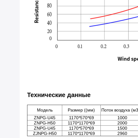
Технические данные
Модель
Размер ((мм)
Поток воздуха (м3
ZNPG-U45
1170*570*69
1000
ZNPG-H50
1170*1170*69
2000
ZNPG-U45
1170*570*69
1500
ZJNPG-H50
1170*1170*69
2960