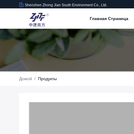
Shenzhen Zhong Jian South Environment Co., Ltd.
Главная Страница
Домой
/
Продукты