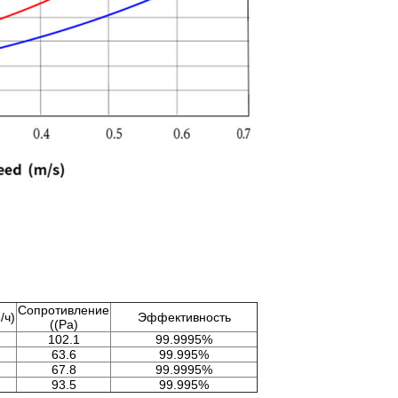
Сопротивление
/ч)
Эффективность
((Pa)
102.1
99.9995%
63.6
99.995%
67.8
99.9995%
93.5
99.995%