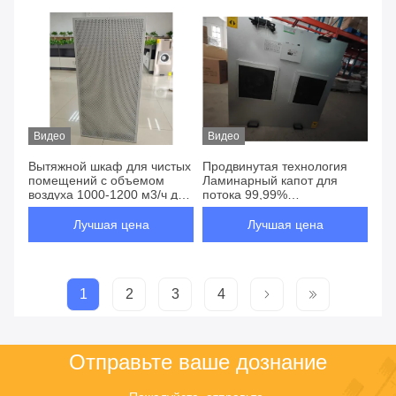
Видео
Видео
Вытяжной шкаф для чистых
Продвинутая технология
помещений с объемом
Ламинарный капот для
воздуха 1000-1200 м3/ч для
потока 99,99%
электронной
эффективность фильтрации
промышленности в
Стабильный
Лучшая цена
Лучшая цена
соответствии с вашими
однонаправленный
потребностями
воздушный поток
1
2
3
4
Отправьте ваше дознание