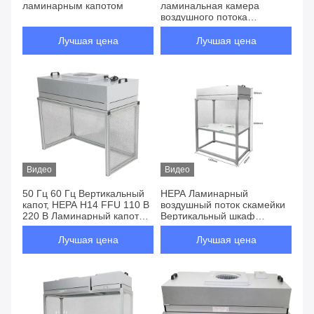
ламинарным капотом
ламинальная камера
воздушного потока
скамейка из нержавеющей
стали антистатическая
Лучшая цена
Лучшая цена
Видео
Видео
50 Гц 60 Гц Вертикальный
HEPA Ламинарный
капот, HEPA H14 FFU 110 В
воздушный поток скамейки
220 В Ламинарный капот
Вертикальный шкаф
воздушного потока
1200m3/h Для грибной
мастерской
Лучшая цена
Лучшая цена