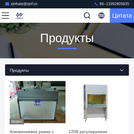
zjnfsale@zjnf.cn
86--13392805835
Цитата
Продукты
Продукты
Видео
Алюминиевая рамка с
220В регулируемая