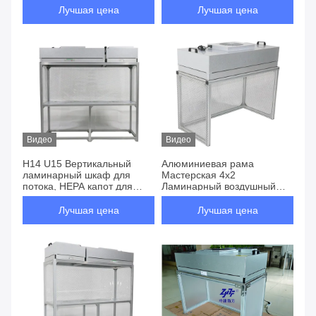
здравоохранения
Лучшая цена
Лучшая цена
Видео
Видео
H14 U15 Вертикальный
Алюминиевая рама
ламинарный шкаф для
Мастерская 4x2
потока, HEPA капот для
Ламинарный воздушный
потока ISO 4 5 класс 10 100
поток FFU Чистая рабочая
скамейка HEPA Фан-фильтр
Лучшая цена
Лучшая цена
HEPA H14