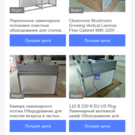
Видео
Видео
Переносное ламинарное
Cleanroom Mushroom
потоковое очистное
Growing Vertical Laminar
оборудование для столовой
Flow Cabinet With 110V
мастерской
Voltage 50Hz
Лучшая цена
Лучшая цена
Видео
Видео
Камера ламинарного
110 В 220 В EU US Plug
потока Оборудование для
Ламинарный вытяжной
очистки воздуха в чистых
шкаф Оборудование для
помещениях с
очистки воздуха в чистых
напряжением 110 В 220 В
помещениях
Лучшая цена
Лучшая цена