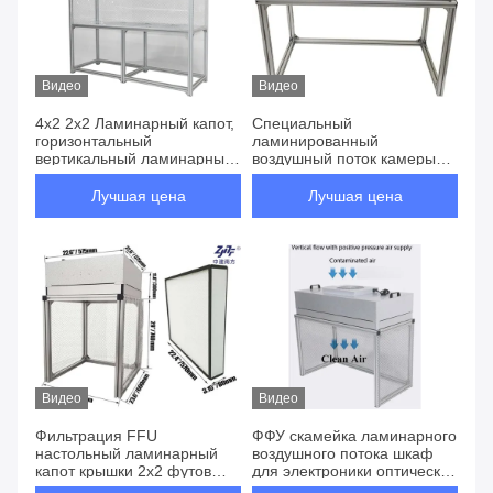
Видео
Видео
4x2 2x2 Ламинарный капот,
Специальный
горизонтальный
ламинированный
вертикальный ламинарный
воздушный поток камеры
капот
стеклянного микроволокна
чистой скамейки 1175 * 575
Лучшая цена
Лучшая цена
* 320 мм
Видео
Видео
Фильтрация FFU
ФФУ скамейка ламинарного
настольный ламинарный
воздушного потока шкаф
капот крышки 2x2 футов
для электроники оптической
575 * 575 * 300 мм
промышленности