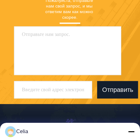
Пожалуйста, отправьте 
нам свой запрос, и мы 
ответим вам как можно 
скорее.
Отправить
Celia
Shenzhen Zhong Jian South Environment