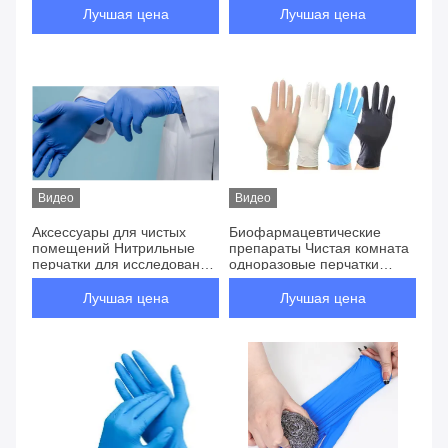
здравоохранения и
Лучшая цена
Лучшая цена
исследований, пищевой и
химической
промышленности
Видео
Видео
Аксессуары для чистых
Биофармацевтические
помещений Нитрильные
препараты Чистая комната
перчатки для исследований
одноразовые перчатки
в области здравоохранения,
Класс 100 / Класс 1000 /
которым доверяют
Класс 10000 Нитрильные
Лучшая цена
Лучшая цена
специалисты в области
перчатки
здравоохранения и
исследований