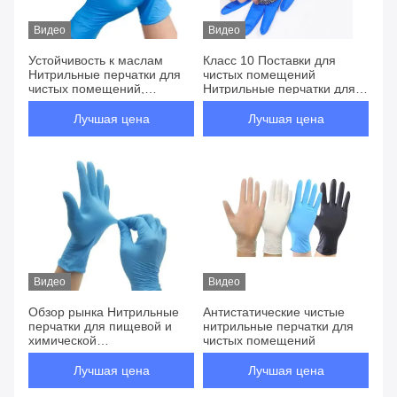
Видео
Видео
Устойчивость к маслам
Класс 10 Поставки для
Нитрильные перчатки для
чистых помещений
чистых помещений,
Нитрильные перчатки для
устойчивость к химической
биофармацевтических
коррозии, низкая
препаратов в пищево-
Лучшая цена
Лучшая цена
аллергенность, гладкая
химической
поверхность
промышленности
Видео
Видео
Обзор рынка Нитрильные
Антистатические чистые
перчатки для пищевой и
нитрильные перчатки для
химической
чистых помещений
промышленности
Лучшая цена
Лучшая цена