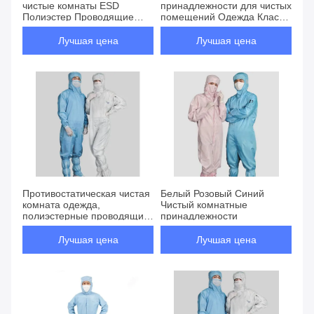
чистые комнаты ESD
принадлежности для чистых
Полиэстер Проводящие
помещений Одежда Класс
нитки Стерильная одежда
100 1000 ESD Полный
Без пыли Для
защитный костюм
Лучшая цена
Лучшая цена
полупроводниковой
медицинской
промышленности
Противостатическая чистая
Белый Розовый Синий
комната одежда,
Чистый комнатные
полиэстерные проводящие
принадлежности
нитки, костюм для чистой
комнаты
Лучшая цена
Лучшая цена