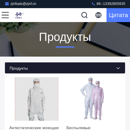
zjnfsale@zjnf.cn
86--13392805835
Цитата
Продукты
Продукты
Антистатические моющие
Беспылевые