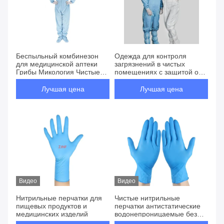
Беспыльный комбинезон
Одежда для контроля
для медицинской аптеки
загрязнений в чистых
Грибы Микология Чистые
помещениях с защитой от
принадлежности
электростатического
антистатический полиэстер
разряда
Лучшая цена
Лучшая цена
Видео
Видео
Нитрильные перчатки для
Чистые нитрильные
пищевых продуктов и
перчатки антистатические
медицинских изделий
водонепроницаемые без
порошка для