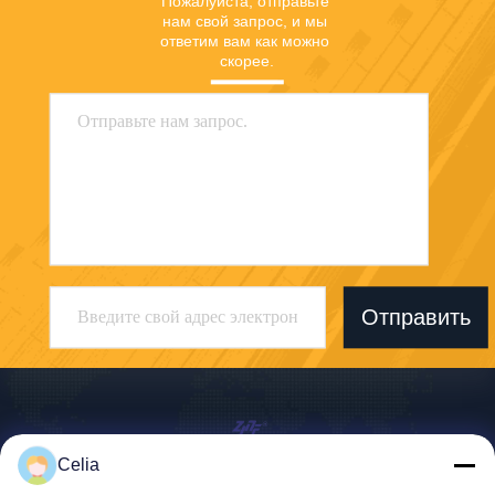
Пожалуйста, отправьте 
нам свой запрос, и мы 
ответим вам как можно 
скорее.
Отправить
Celia
Shenzhen Zhong Jian South Environment