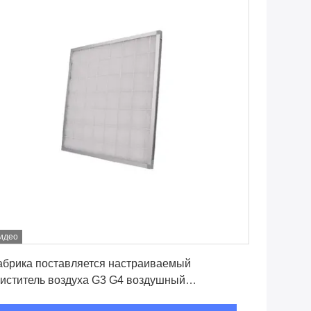
идео
Лучшая цена
абрика поставляется настраиваемый
иститель воздуха G3 G4 воздушный
редварительный фильтр 6-15Pa с полиэфирным