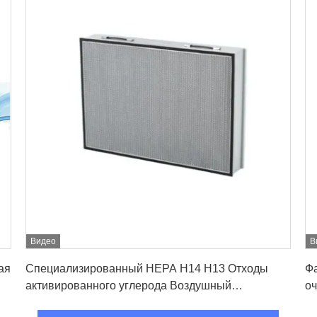
Видео
В
Лучшая цена
ая
Специализированный HEPA H14 H13 Отходы
Ф
активированного углерода Воздушный
оч
очиститель Воздушный панельный фильтр,
п