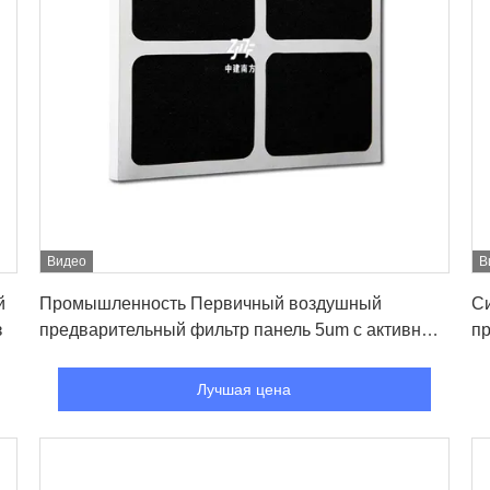
Видео
В
Лучшая цена
й
Промышленность Первичный воздушный
С
з
предварительный фильтр панель 5um с активным
пр
углеродом проволочной сетки Custom для FFU
в
Лучшая цена