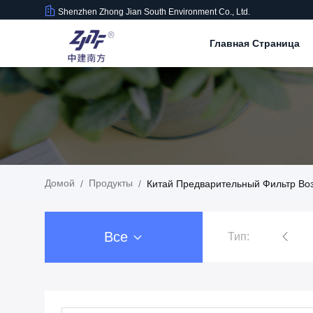
Shenzhen Zhong Jian South Environment Co., Ltd.
Главная Страница
Домой
Продукты
/
/
Китай Предварительный Фильтр Во
Все
Тип: