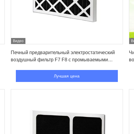
Видео
В
Лучшая цена
Печный предварительный электростатический
Чи
воздушный фильтр F7 F8 с промываемыми
во
стеклянными волокнами 0,5um
В
G3
Лучшая цена