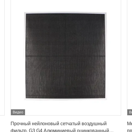
Видео
В
Лучшая цена
й
Прочный нейлоновый сетчатый воздушный
М
фильтр, G3 G4 Алюминиевый оцинкованный
п