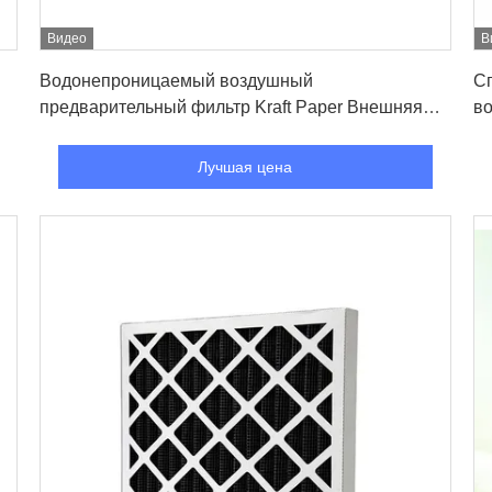
Видео
В
Лучшая цена
Водонепроницаемый воздушный
С
предварительный фильтр Kraft Paper Внешняя
в
рама Профилактика эпидемий Высокий
си
воздушный поток Для промышленности
п
Лучшая цена