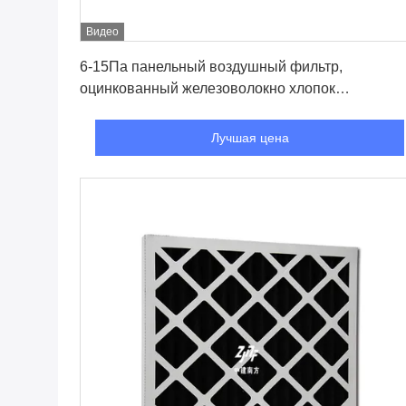
Видео
Лучшая цена
6-15Па панельный воздушный фильтр,
оцинкованный железоволокно хлопок
полиэстерный воздушный фильтр
Лучшая цена