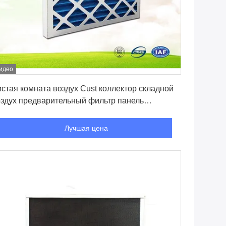
идео
Лучшая цена
стая комната воздух Cust коллектор складной
здух предварительный фильтр панель
ентиляционная система Бумажная рама G1 G2
 G4 Для очистителя воздуха
Лучшая цена