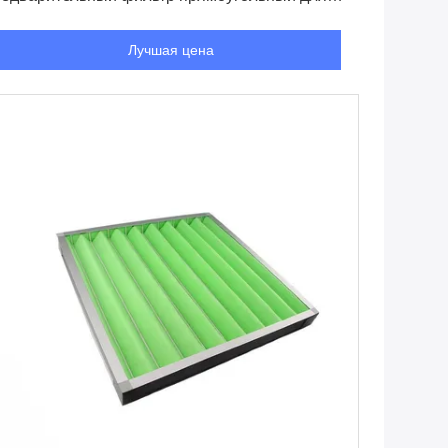
ильтрации чистой комнаты HVAC система
Лучшая цена