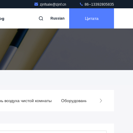
zjnfsale@zjnf.cn
86--13392805835
og
Цитата
Russian
нь воздуха чистой комнаты
Оборудование для чистых помещен