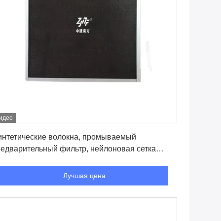
идео
Лучшая цена
интетические волокна, промываемый
едварительный фильтр, нейлоновая сетка
оздушный фильтр для FFU
Лучшая цена