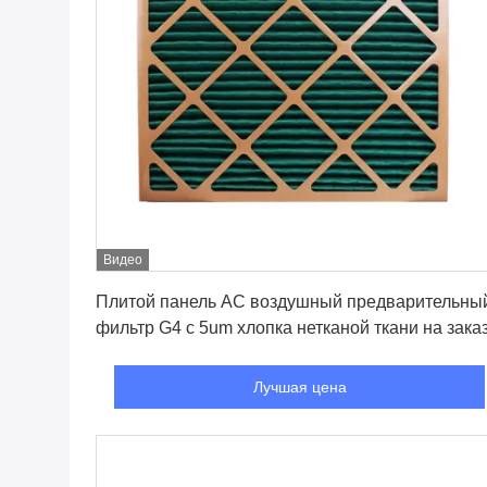
Видео
Лучшая цена
Плитой панель AC воздушный предварительны
фильтр G4 с 5um хлопка нетканой ткани на зака
Лучшая цена