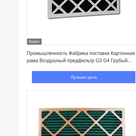
Видео
Лучшая цена
Промышленность Фабрика поставки Картонная
рама Воздушный предфильтр G3 G4 Грубый
хлопок Нетканые стеклянные волокна
Лучшая цена